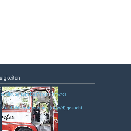
uigkeiten
2.
terbildung zum Busfahrer (m/w/d)
2.
r- und Werkstattpersonal (m/w/d) gesucht