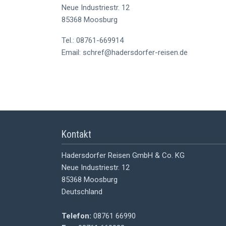
Neue Industriestr. 12
85368 Moosburg
Tel.: 08761-669914
Email: schref@hadersdorfer-reisen.de
Kontakt
Hadersdorfer Reisen GmbH & Co. KG
Neue Industriestr. 12
85368 Moosburg
Deutschland
Telefon:
08761 66990