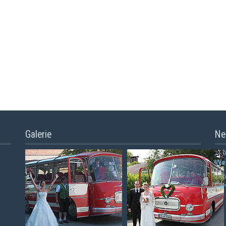
Galerie
Ne
21.0
Wei
21.0
Fah